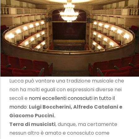
Lucca può vantare una tradizione musicale che
non ha molti eguali con espressioni diverse nei
secoli e
nomi eccellenti conosciuti in tutto il
mondo
:
Luigi Boccherini, Alfredo Catalani e
Giacomo Puccini.
Terra di musicisti
, dunque, ma certamente
nessun altro è amato e conosciuto come