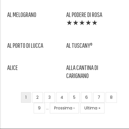
AL MELOGRANO
AL PODERE DI ROSA
★★★★★
AL PORTO DI LUCCA
AL TUSCANY°
ALICE
ALLA CANTINA DI
CARIGNANO
Pagina
1
Page
2
Page
3
Page
4
Page
5
Page
6
Page
7
Page
8
Paginazione
attuale
Page
9
…
Pagina
Prossima ›
Ultima
Ultima »
successiva
pagina