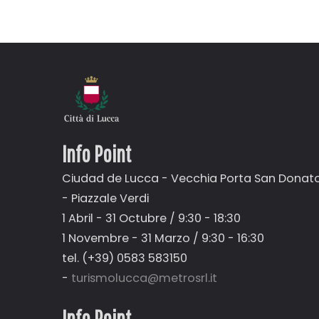
A
LA
NAVEGACIÓN
Info Point
Ciudad de Lucca - Vecchia Porta San Donat
- Piazzale Verdi
1 Abril - 31 Octubre / 9:30 - 18:30
1 Novembre - 31 Marzo / 9:30 - 16:30
tel. (+39) 0583 583150
-
turismolucca@metrosrl.it
Info Point