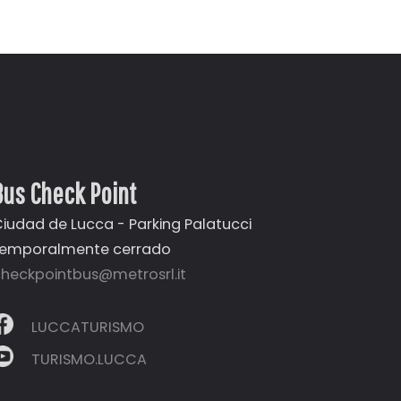
Bus Check Point
iudad de Lucca - Parking Palatucci
temporalmente cerrado
heckpointbus@metrosrl.it
LUCCATURISMO
TURISMO.LUCCA