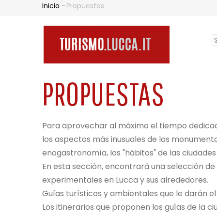
Pasar
Inicio
-
Propuestas
SOBRESCRIBIR
al
contenido
S
principal
N
y
PR
ENLACES
l
PROPUESTAS
DE
Para aprovechar al máximo el tiempo dedicado
los aspectos más inusuales de los monumento
enogastronomía, los "hábitos" de las ciudades 
AYUDA
En esta sección, encontrará una selección de 
experimentales en Lucca y sus alrededores.
Guías turísticos y ambientales que le darán el
Los itinerarios que proponen los guías de la ci