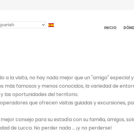
elect
INICIO
DÓND
AVIGAZIONE
our
INCIPALE
anguage
 a la visita, no hay nada mejor que un "amigo" especial 
s más famosos y menos conocidos, la variedad de entorno
y las oportunidades del territorio.
operadores que ofrecen visitas guiadas y excursiones, p
 mejor consejo para su estadía con su familia, amigos, sol
udad de Lucca. No perder nada ... ¡y no perderse!