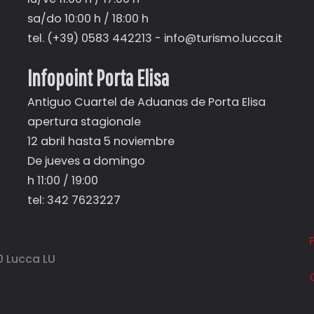
sa/do 10:00 h / 18:00 h
tel. (+39) 0583 442213 -
info@turismo.lucca.it
Infopoint Porta Elisa
Antiguo Cuartel de Aduanas de Porta Elisa
apertura stagionale
12 abril hasta 5 noviemb
re
De jueves a domingo
h 11:00 /
19
:00
tel: 342 7623227
0 Lucca LU