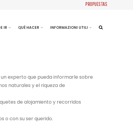
PROPUESTAS
E IR
QUÉ HACER
INFORMAZIONI UTILI
y un experto que pueda informarle sobre
s naturales y el riqueza de
aquetes de alojamiento y recorridos
os o con su ser querido.