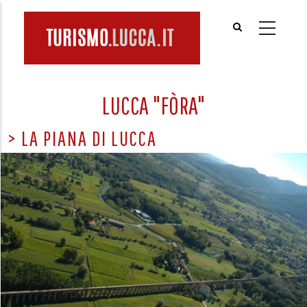
Aller
au
contenu
principal
LUCCA "FÒRA"
> LA PIANA DI LUCCA