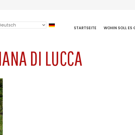
elect
STARTSEITE
WOHIN SOLL ES
AVIGAZIONE
our
INCIPALE
anguage
IANA DI LUCCA