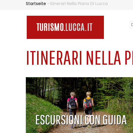
Direkt
Startseite
-
Itinerari Nella Piana Di Lucca
PFADNAVIGATION
zum
Inhalt
S
N
y
PR
l
ITINERARI NELLA P